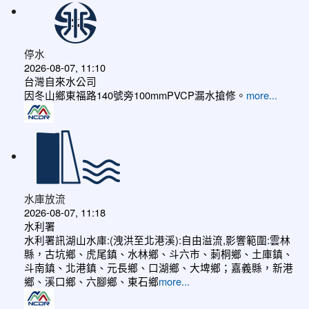
停水
2026-08-07, 11:10
台灣自來水公司
因冬山鄉東福路140號旁100mmPVCP漏水搶修。
more...
水庫放流
2026-08-07, 11:18
水利署
水利署訊湖山水庫:(洩洪至北港溪):自由溢流,影響範圍:雲林
縣，古坑鄉、虎尾鎮、水林鄉、斗六市、莿桐鄉、土庫鎮、
斗南鎮、北港鎮、元長鄉、口湖鄉、大埤鄉；嘉義縣，新港
鄉、溪口鄉、六腳鄉、東石鄉
more...