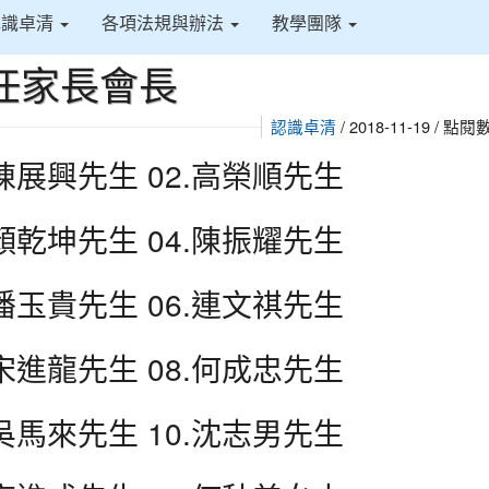
得佈景設定
識卓清
各項法規與辦法
教學團隊
任家長會長
認識卓清
/ 2018-11-19 / 點閱
.陳展興先生 02.高榮順先生
.顏乾坤先生 04.陳振耀先生
.潘玉貴先生 06.連文祺先生
.宋進龍先生 08.何成忠先生
.吳馬來先生 10.沈志男先生