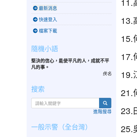
11
最新消息
13
快速登入
檔案下載
15
隨機小語
17
堅決的信心，能使平凡的人，成就不平
凡的事。
19
佚名
搜索
21
search
23
進階搜尋
一般示警（全台灣）
25