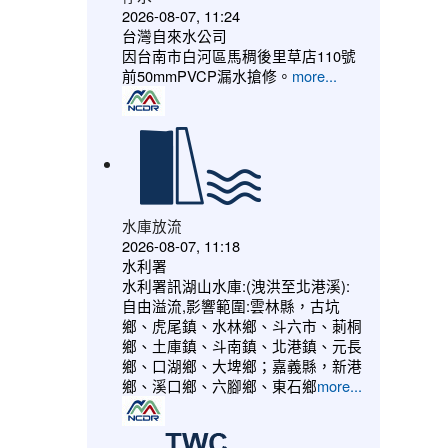
2026-08-07, 11:24
台灣自來水公司
因台南市白河區馬稠後里草店110號
前50mmPVCP漏水搶修。
more...
水庫放流
2026-08-07, 11:18
水利署
水利署訊湖山水庫:(洩洪至北港溪):
自由溢流,影響範圍:雲林縣，古坑
鄉、虎尾鎮、水林鄉、斗六市、莿桐
鄉、土庫鎮、斗南鎮、北港鎮、元長
鄉、口湖鄉、大埤鄉；嘉義縣，新港
鄉、溪口鄉、六腳鄉、東石鄉
more...