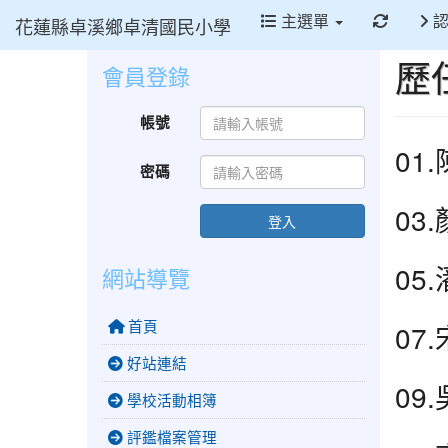
重新取
主選單
認
花蓮縣卓溪鄉卓清國民小學
歷
會員登錄
帳號
01
密碼
03
登入
05
網站導覽
首頁
07
好站連結
09
學校活動相簿
評鑑檔案管理