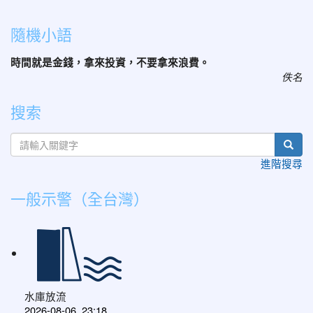
隨機小語
時間就是金錢，拿來投資，不要拿來浪費。
佚名
搜索
sear
進階搜尋
一般示警（全台灣）
水庫放流
2026-08-06, 23:18