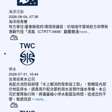
海洋污染
2026-08-04, 07:36
海洋保育署
地方單位\臺東縣政府\環境保護局：叭嗡嗡守望哨前方岸際新
港籍竹筏「清風（CTRTT-0908）翻覆擱淺
more...
停水
2026-07-31, 16:44
台灣自來水公司
為配合消防局辦理「水上鄉消防栓新設工程」，致轄區內部
分地區停水，請貴用戶配合節約用水並預作儲水準備。本公
司於實際執行時，將儘量縮小停水範圍及時間，造成您的不
便，敬請見諒。
more...