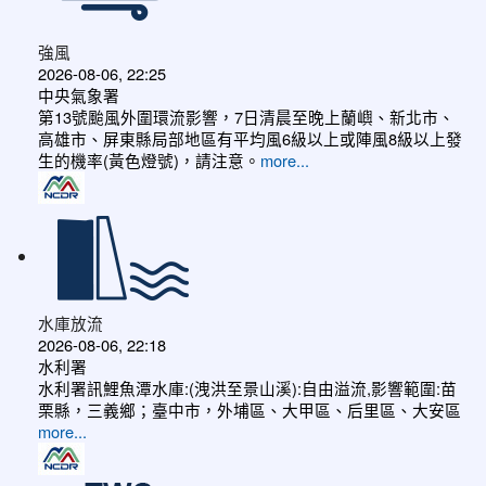
強風
2026-08-06, 22:25
中央氣象署
第13號颱風外圍環流影響，7日清晨至晚上蘭嶼、新北市、
高雄市、屏東縣局部地區有平均風6級以上或陣風8級以上發
生的機率(黃色燈號)，請注意。
more...
水庫放流
2026-08-06, 22:18
水利署
水利署訊鯉魚潭水庫:(洩洪至景山溪):自由溢流,影響範圍:苗
栗縣，三義鄉；臺中市，外埔區、大甲區、后里區、大安區
more...