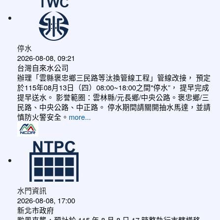
停水
2026-08-08, 09:21
台灣自來水公司
辦理「雲縣褒忠鄉三民路等汰換管線工程」管線改接， 預定
於115年08月13日（四）08:00~18:00之間"停水”， 提早完成
提早送水。 影誉範圈：雲林縣/元長鄉/中央公路。褒忠鄉/三
民路、中央公路、中正路。 停水期間請關開抽水馬達，並請
慎防火警安全。
more...
水門資訊
2026-08-08, 17:00
新北市政府
颱風來襲，預計於 115 年 8 月 8 日 17 時整執行市轄橫移